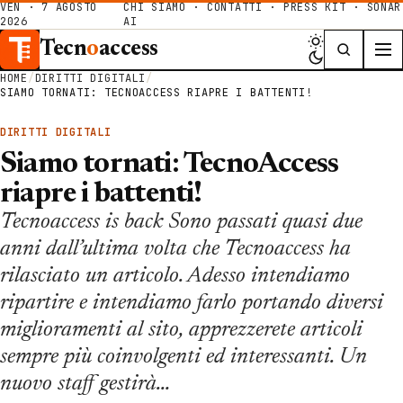
VEN · 7 AGOSTO
CHI SIAMO
·
CONTATTI
·
PRESS KIT
·
SONAR
2026
AI
Tecn
o
access
HOME
/
DIRITTI DIGITALI
/
SIAMO TORNATI: TECNOACCESS RIAPRE I BATTENTI!
DIRITTI DIGITALI
Siamo tornati: TecnoAccess
riapre i battenti!
Tecnoaccess is back Sono passati quasi due
anni dall’ultima volta che Tecnoaccess ha
rilasciato un articolo. Adesso intendiamo
ripartire e intendiamo farlo portando diversi
miglioramenti al sito, apprezzerete articoli
sempre più coinvolgenti ed interessanti. Un
nuovo staff gestirà…