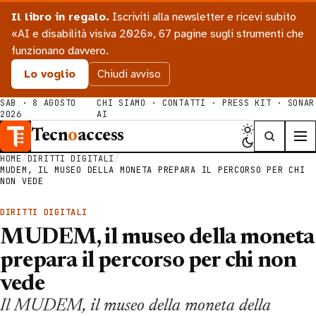
Il libro in regalo.
Iscriviti alla newsletter e ricevi subito
«AI e disabilità visiva 2026», 67 pagine sugli strumenti che
funzionano davvero.
Lo voglio
Chiudi avviso
SAB · 8 AGOSTO
CHI SIAMO
·
CONTATTI
·
PRESS KIT
·
SONAR
2026
AI
Tecn
o
access
HOME
/
DIRITTI DIGITALI
/
MUDEM, IL MUSEO DELLA MONETA PREPARA IL PERCORSO PER CHI
NON VEDE
DIRITTI DIGITALI
MUDEM, il museo della moneta
prepara il percorso per chi non
vede
Il MUDEM, il museo della moneta della