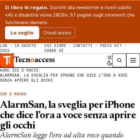
Il libro in regalo.
Iscriviti alla newsletter e ricevi subito
«AI e disabilità visiva 2026», 67 pagine sugli strumenti che
funzionano davvero.
Lo voglio
Chiudi avviso
LUN · 10 AGOSTO
CHI SIAMO
·
CONTATTI
·
PRESS KIT
·
2026
SONAR AI
Tecn
o
access
HOME
/
IOS E MACOS
/
ALARMSAN, LA SVEGLIA PER IPHONE CHE DICE L’ORA A VOCE
SENZA APRIRE GLI OCCHI
IOS E MACOS
AlarmSan, la sveglia per iPhone
che dice l’ora a voce senza aprire
gli occhi
AlarmSan legge l'ora ad alta voce quando