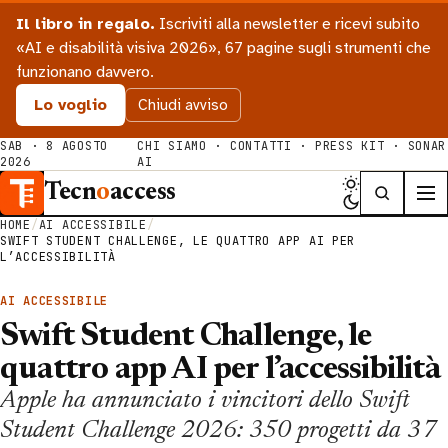
Il libro in regalo.
Iscriviti alla newsletter e ricevi subito
«AI e disabilità visiva 2026», 67 pagine sugli strumenti che
funzionano davvero.
Lo voglio
Chiudi avviso
SAB · 8 AGOSTO
CHI SIAMO
·
CONTATTI
·
PRESS KIT
·
SONAR
2026
AI
Tecn
o
access
HOME
/
AI ACCESSIBILE
/
SWIFT STUDENT CHALLENGE, LE QUATTRO APP AI PER
L’ACCESSIBILITÀ
AI ACCESSIBILE
Swift Student Challenge, le
quattro app AI per l’accessibilità
Apple ha annunciato i vincitori dello Swift
Student Challenge 2026: 350 progetti da 37