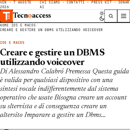
VEN · 7 AGOSTO
CHI SIAMO
·
CONTATTI
·
PRESS KIT
·
SONAR
2026
AI
Tecn
o
access
HOME
/
IOS E MACOS
/
CREARE E GESTIRE UN DBMS UTILIZZANDO VOICEOVER
IOS E MACOS
Creare e gestire un DBMS
utilizzando voiceover
Di Alessandro Calabró Premessa Questa guida
è valida per qualsiasi dispositivo con una
sintesi vocale indifferentemente dal sistema
operativo che usate Bisogna creare un account
su sltervista e di conseguenza creare un
altersito Imparare a gestire un Dbms…