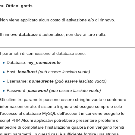
su
Ottieni gratis
.
Non viene applicato alcun costo di attivazione e/o di rinnovo.
Il rinnovo
database
è automatico, non dovrai fare nulla.
I parametri di connessione al database sono:
Database:
my_
nomeutente
Host:
localhost
(può essere lasciato vuoto)
Username:
nomeutente
(può essere lasciato vuoto)
Password:
password
(può essere lasciato vuoto)
Gli ultimi tre parametri possono essere stringhe vuote o contenere
informazioni errate: il sistema li ignora ed esegue sempre e solo
l’accesso al database MySQL dell’account in cui viene eseguito lo
script PHP. Alcuni applicativi potrebbero presentare problemi o
impedire di completare l’installazione qualora non vengano forniti
questi parametri. In questi casi è sufficiente fornire una stringa