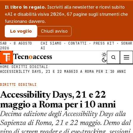
Il libro in regalo.
Iscriviti alla newsletter e ricevi subito
«AI e disabilità visiva 2026», 67 pagine sugli strumenti che
funzionano davvero.
Lo voglio
Chiudi avviso
SAB · 8 AGOSTO
CHI SIAMO
·
CONTATTI
·
PRESS KIT
·
SONAR
2026
AI
Tecn
o
access
HOME
/
DIRITTI DIGITALI
/
ACCESSIBILITY DAYS, 21 E 22 MAGGIO A ROMA PER I 10 ANNI
DIRITTI DIGITALI
Accessibility Days, 21 e 22
maggio a Roma per i 10 anni
Decima edizione degli Accessibility Days alla
Sapienza di Roma, 21 e 22 maggio. Demo dal
vivo di screen reader e di eye-tracking, sessioni