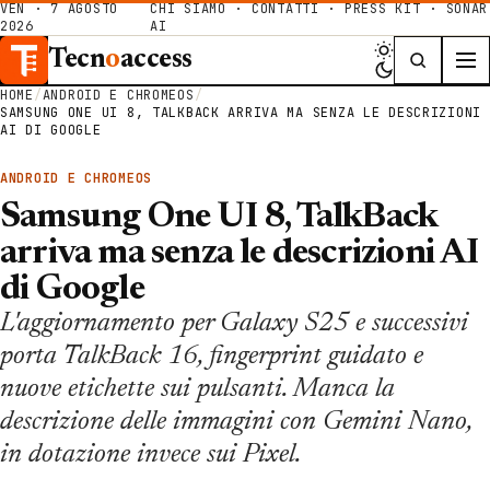
VEN · 7 AGOSTO
CHI SIAMO
·
CONTATTI
·
PRESS KIT
·
SONAR
2026
AI
Tecn
o
access
HOME
/
ANDROID E CHROMEOS
/
SAMSUNG ONE UI 8, TALKBACK ARRIVA MA SENZA LE DESCRIZIONI
AI DI GOOGLE
ANDROID E CHROMEOS
Samsung One UI 8, TalkBack
arriva ma senza le descrizioni AI
di Google
L'aggiornamento per Galaxy S25 e successivi
porta TalkBack 16, fingerprint guidato e
nuove etichette sui pulsanti. Manca la
descrizione delle immagini con Gemini Nano,
in dotazione invece sui Pixel.