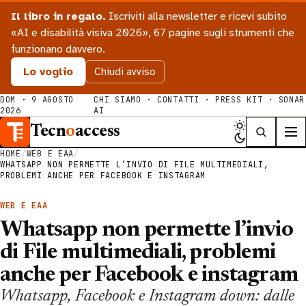
Il libro in regalo.
Iscriviti alla newsletter e ricevi subito
«AI e disabilità visiva 2026», 67 pagine sugli strumenti che
funzionano davvero.
Lo voglio
Chiudi avviso
DOM · 9 AGOSTO
CHI SIAMO
·
CONTATTI
·
PRESS KIT
·
SONAR
2026
AI
Tecn
o
access
HOME
/
WEB E EAA
/
WHATSAPP NON PERMETTE L’INVIO DI FILE MULTIMEDIALI,
PROBLEMI ANCHE PER FACEBOOK E INSTAGRAM
WEB E EAA
Whatsapp non permette l’invio
di File multimediali, problemi
anche per Facebook e instagram
Whatsapp, Facebook e Instagram down: dalle