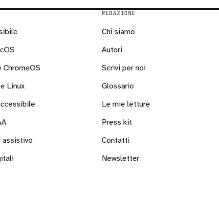
REDAZIONE
sibile
Chi siamo
acOS
Autori
 e ChromeOS
Scrivi per noi
e Linux
Glossario
ccessibile
Le mie letture
AA
Press kit
 assistivo
Contatti
itali
Newsletter