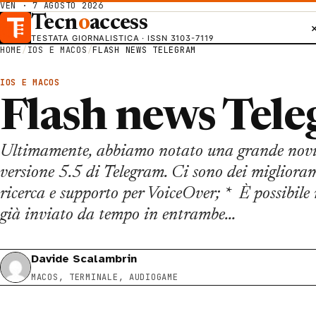
VEN · 7 AGOSTO 2026
Tecn
o
access
TESTATA GIORNALISTICA · ISSN 3103-7119
HOME
/
IOS E MACOS
/
FLASH NEWS TELEGRAM
IOS E MACOS
Flash news Tel
Ultimamente, abbiamo notato una grande novità
versione 5.5 di Telegram. Ci sono dei miglioram
ricerca e supporto per VoiceOver; * È possibil
già inviato da tempo in entrambe…
Davide Scalambrin
MACOS, TERMINALE, AUDIOGAME