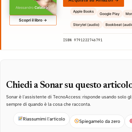
Acquista su Amazon →
Apple Books
Google Play
Mon
Scopri il libro →
Storytel (audio)
Bookbeat (audi
ISBN 9791222746791
Chiedi a Sonar su questo articol
Sonar è l’assistente di TecnoAccess: risponde usando solo gli a
sempre di quando è la cosa che racconta.
Riassumimi l’articolo
Spiegamelo da zero