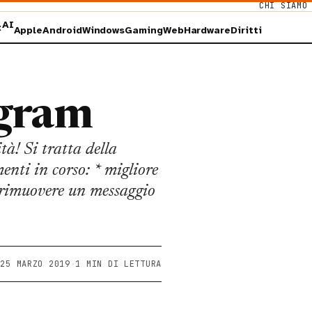
CHI SIAMO
AI
×
Apple
Android
Windows
Gaming
Web
Hardware
Diritti
egram
! Si tratta della
enti in corso: * migliore
e rimuovere un messaggio
25 MARZO 2019
·
1 MIN DI LETTURA