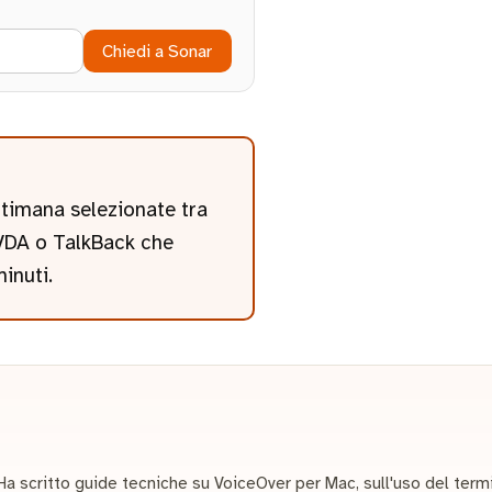
Chiedi a Sonar
ettimana selezionate tra
 NVDA o TalkBack che
minuti.
Ha scritto guide tecniche su VoiceOver per Mac, sull'uso del ter