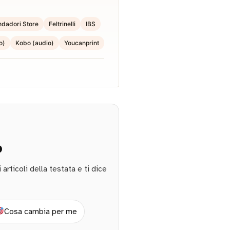
dadori Store
Feltrinelli
IBS
o)
Kobo (audio)
Youcanprint
o
rticoli della testata e ti dice
Cosa cambia per me