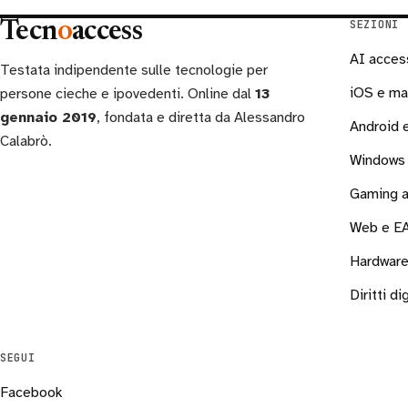
SEZIONI
Tecn
o
access
AI acces
Testata indipendente sulle tecnologie per
iOS e m
persone cieche e ipovedenti. Online dal
13
gennaio 2019
, fondata e diretta da Alessandro
Android
Calabrò.
Windows 
Gaming a
Web e E
Hardware
Diritti dig
SEGUI
Facebook