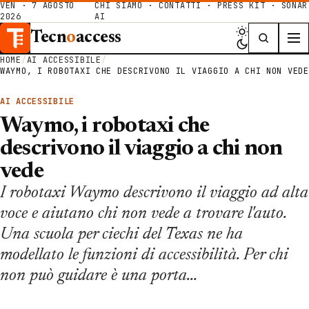
VEN · 7 AGOSTO
CHI SIAMO
·
CONTATTI
·
PRESS KIT
·
SONAR
2026
AI
Tecn
o
access
HOME
/
AI ACCESSIBILE
/
WAYMO, I ROBOTAXI CHE DESCRIVONO IL VIAGGIO A CHI NON VEDE
AI ACCESSIBILE
Waymo, i robotaxi che
descrivono il viaggio a chi non
vede
I robotaxi Waymo descrivono il viaggio ad alta
voce e aiutano chi non vede a trovare l'auto.
Una scuola per ciechi del Texas ne ha
modellato le funzioni di accessibilità. Per chi
non può guidare è una porta…