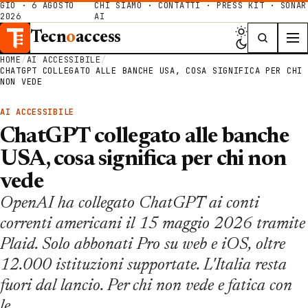
GIO · 6 AGOSTO
CHI SIAMO
·
CONTATTI
·
PRESS KIT
·
SONAR
2026
AI
Tecn
o
access
HOME
/
AI ACCESSIBILE
/
CHATGPT COLLEGATO ALLE BANCHE USA, COSA SIGNIFICA PER CHI
NON VEDE
AI ACCESSIBILE
ChatGPT collegato alle banche
USA, cosa significa per chi non
vede
OpenAI ha collegato ChatGPT ai conti
correnti americani il 15 maggio 2026 tramite
Plaid. Solo abbonati Pro su web e iOS, oltre
12.000 istituzioni supportate. L'Italia resta
fuori dal lancio. Per chi non vede e fatica con
le…