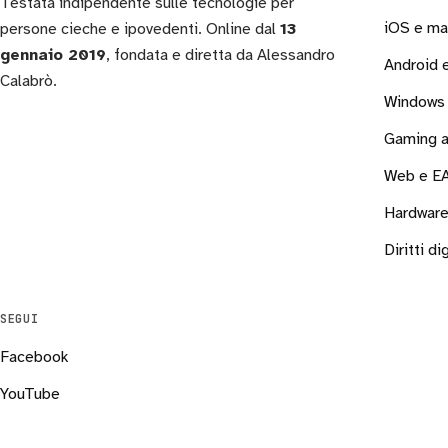
Testata indipendente sulle tecnologie per
iOS e m
persone cieche e ipovedenti. Online dal
13
gennaio 2019
, fondata e diretta da Alessandro
Android
Calabrò.
Windows 
Gaming a
Web e E
Hardware
Diritti dig
SEGUI
Facebook
YouTube