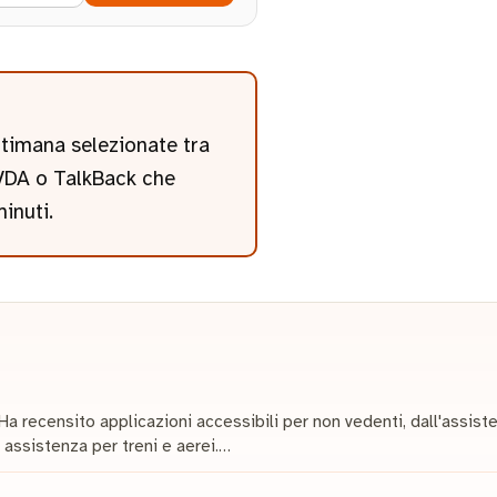
ettimana selezionate tra
 NVDA o TalkBack che
minuti.
Ha recensito applicazioni accessibili per non vedenti, dall'assi
 assistenza per treni e aerei.…
i