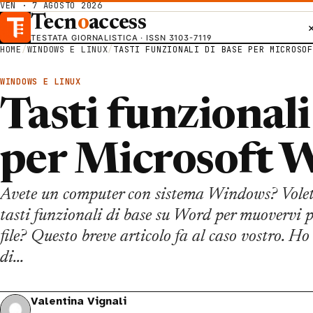
VEN · 7 AGOSTO 2026
Tecn
o
access
TESTATA GIORNALISTICA · ISSN 3103-7119
HOME
/
WINDOWS E LINUX
/
TASTI FUNZIONALI DI BASE PER MICROSOF
WINDOWS E LINUX
Tasti funzionali
per Microsoft 
Avete un computer con sistema Windows? Volete 
tasti funzionali di base su Word per muovervi 
file? Questo breve articolo fa al caso vostro. Ho 
di…
Valentina Vignali