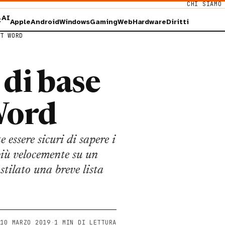
CHI SIAMO
AI
×
Apple
Android
Windows
Gaming
Web
Hardware
Diritti
T WORD
 di base
Word
essere sicuri di sapere i
più velocemente su un
stilato una breve lista
10 MARZO 2019
·
1 MIN DI LETTURA