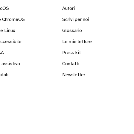
acOS
Autori
 e ChromeOS
Scrivi per noi
e Linux
Glossario
ccessibile
Le mie letture
AA
Press kit
 assistivo
Contatti
itali
Newsletter