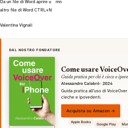
Da un file di Word aprire u
mn
altro file di Word CTRL+N
Valentina Vignali
DAL NOSTRO FONDATORE
Come usare VoiceOve
Guida pratica per chi è cieco o ipov
Alessandro Calabrò · 2024
Guida pratica all'uso di VoiceOve
cieche e ipovedenti.
Acquista su Amazon →
Apple Books
Google Play
Mon