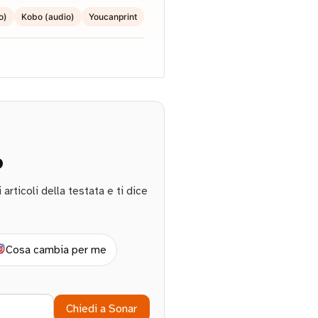
o)
Kobo (audio)
Youcanprint
o
rticoli della testata e ti dice
Cosa cambia per me
Chiedi a Sonar