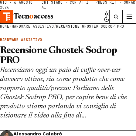
GIO · 6 AGOSTO
CHI SIAMO
·
CONTATTI
·
PRESS KIT
·
SONAR
2026
AI
Tecn
o
access
HOME
/
HARDWARE ASSISTIVO
/
RECENSIONE GHOSTEK SODROP PRO
HARDWARE ASSISTIVO
Recensione Ghostek Sodrop
PRO
Recensiamo oggi un paio di cuffie over-ear
davvero ottime, sia come prodotto che come
rapporto qualità/prezzo: Parliamo delle
Ghostek Sodrop PRO, per capire bene di che
prodotto stiamo parlando vi consiglio di
visionare il video alla fine di…
Alessandro Calabrò