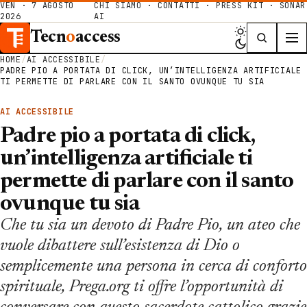
VEN · 7 AGOSTO
CHI SIAMO
·
CONTATTI
·
PRESS KIT
·
SONAR
2026
AI
Tecn
o
access
HOME
/
AI ACCESSIBILE
/
PADRE PIO A PORTATA DI CLICK, UN’INTELLIGENZA ARTIFICIALE
TI PERMETTE DI PARLARE CON IL SANTO OVUNQUE TU SIA
AI ACCESSIBILE
Padre pio a portata di click,
un’intelligenza artificiale ti
permette di parlare con il santo
ovunque tu sia
Che tu sia un devoto di Padre Pio, un ateo che
vuole dibattere sull’esistenza di Dio o
semplicemente una persona in cerca di conforto
spirituale, Prega.org ti offre l’opportunità di