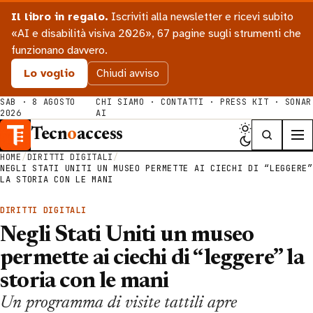
Il libro in regalo.
Iscriviti alla newsletter e ricevi subito
«AI e disabilità visiva 2026», 67 pagine sugli strumenti che
funzionano davvero.
Lo voglio
Chiudi avviso
SAB · 8 AGOSTO
CHI SIAMO
·
CONTATTI
·
PRESS KIT
·
SONAR
2026
AI
Tecn
o
access
HOME
/
DIRITTI DIGITALI
/
NEGLI STATI UNITI UN MUSEO PERMETTE AI CIECHI DI “LEGGERE”
LA STORIA CON LE MANI
DIRITTI DIGITALI
Negli Stati Uniti un museo
permette ai ciechi di “leggere” la
storia con le mani
Un programma di visite tattili apre