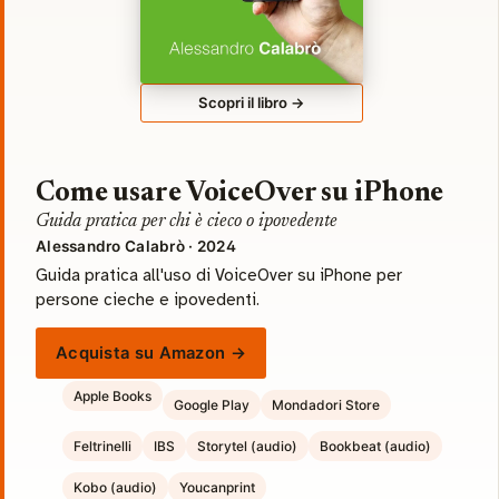
Scopri il libro →
Come usare VoiceOver su iPhone
Guida pratica per chi è cieco o ipovedente
Alessandro Calabrò · 2024
Guida pratica all'uso di VoiceOver su iPhone per
persone cieche e ipovedenti.
Acquista su Amazon →
Apple Books
Google Play
Mondadori Store
Feltrinelli
IBS
Storytel (audio)
Bookbeat (audio)
Kobo (audio)
Youcanprint