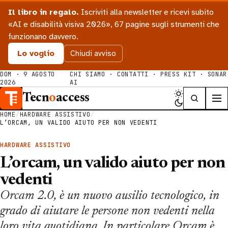
Il libro in regalo.
Iscriviti alla newsletter e ricevi subito
«AI e disabilità visiva 2026», 67 pagine sugli strumenti che
funzionano davvero.
Lo voglio
Chiudi avviso
DOM · 9 AGOSTO
CHI SIAMO
·
CONTATTI
·
PRESS KIT
·
SONAR
2026
AI
Tecn
o
access
HOME
/
HARDWARE ASSISTIVO
/
L’ORCAM, UN VALIDO AIUTO PER NON VEDENTI
HARDWARE ASSISTIVO
L’orcam, un valido aiuto per non
vedenti
Orcam 2.0, è un nuovo ausilio tecnologico, in
grado di aiutare le persone non vedenti nella
loro vita quotidiana. In particolare Orcam è