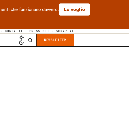
rumenti che funzionano davvero.
Lo voglio
·
CONTATTI
·
PRESS KIT
·
SONAR AI
NEWSLETTER