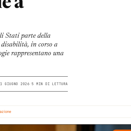
le a
i Stati parte della
isabilità, in corso a
ogie rappresentano una
11 GIUGNO 2026
·
5 MIN DI LETTURA
dazione