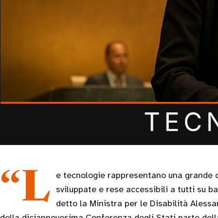
“Le tecnologie rappresentano una grande opportunità purché siano
sviluppate e rese accessibili a tutti su b
detto la Ministra per le Disabilità Alessa
della diciannovesima Conferenza degli Stati parte de