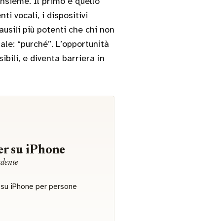
nsieme. Il primo è quello
ti vocali, i dispositivi
usili più potenti che chi non
ale: “purché”. L’opportunità
bili, e diventa barriera in
r su iPhone
edente
r su iPhone per persone