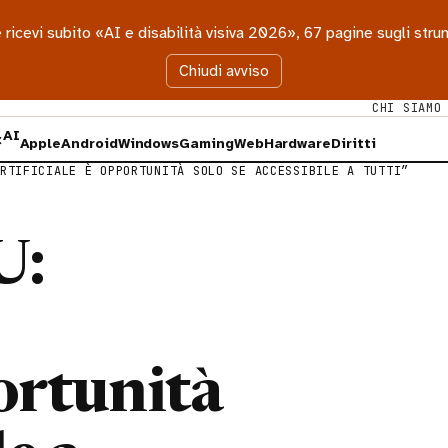
 e ricevi subito «AI e disabilità visiva 2026», 67 pagine sugli st
Chiudi avviso
CHI SIAMO
AI
×
Apple
Android
Windows
Gaming
Web
Hardware
Diritti
RTIFICIALE È OPPORTUNITÀ SOLO SE ACCESSIBILE A TUTTI”
U:
portunità