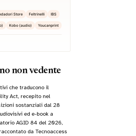
dadori Store
Feltrinelli
IBS
o)
Kobo (audio)
Youcanprint
iano non vedente
tivi che traducono il
lity Act, recepito nel
izioni sostanziali dal 28
udiovisivi ed e-book a
natorio AGID 84 del 2026,
e raccontato da Tecnoaccess