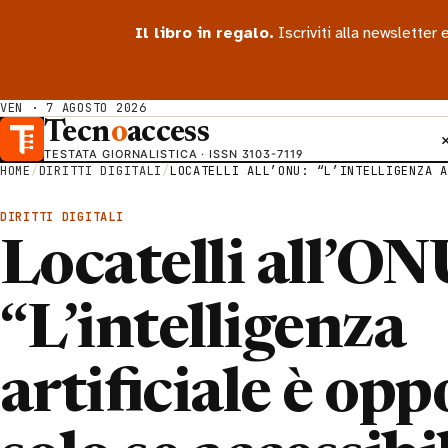
Il libro in regalo.
Iscriviti alla newsletter
VEN · 7 AGOSTO 2026
Tecn
o
access
TESTATA GIORNALISTICA · ISSN 3103-7119
HOME
/
DIRITTI DIGITALI
/
LOCATELLI ALL’ONU: “L’INTELLIGENZA A
DIRITTI DIGITALI
Locatelli all’ON
“L’intelligenza
artificiale è op