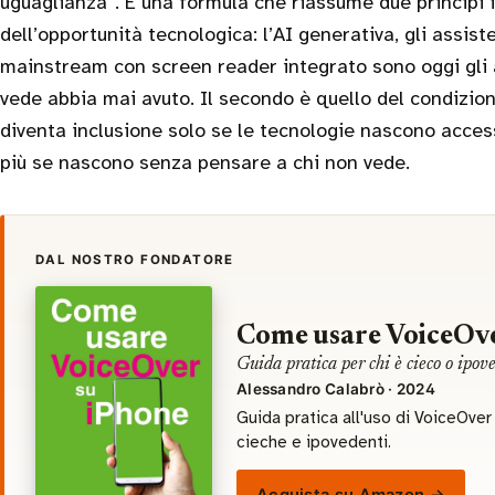
uguaglianza”. È una formula che riassume due principi i
dell’opportunità tecnologica: l’AI generativa, gli assisten
mainstream con screen reader integrato sono oggi gli a
vede abbia mai avuto. Il secondo è quello del condizion
diventa inclusione solo se le tecnologie nascono accessi
più se nascono senza pensare a chi non vede.
DAL NOSTRO FONDATORE
Come usare VoiceOve
Guida pratica per chi è cieco o ipov
Alessandro Calabrò · 2024
Guida pratica all'uso di VoiceOve
cieche e ipovedenti.
Acquista su Amazon →