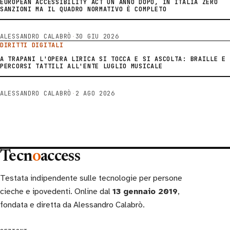
EUROPEAN ACCESSIBILITY ACT UN ANNO DOPO, IN ITALIA ZERO
SANZIONI MA IL QUADRO NORMATIVO È COMPLETO
ALESSANDRO CALABRÒ
·
30 GIU 2026
DIRITTI DIGITALI
A TRAPANI L'OPERA LIRICA SI TOCCA E SI ASCOLTA: BRAILLE E
PERCORSI TATTILI ALL'ENTE LUGLIO MUSICALE
ALESSANDRO CALABRÒ
·
2 AGO 2026
Tecn
o
access
Testata indipendente sulle tecnologie per persone
cieche e ipovedenti. Online dal
13 gennaio 2019
,
fondata e diretta da Alessandro Calabrò.