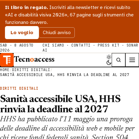
Il libro in regalo.
Iscriviti alla newsletter e ricevi subito
«AI e disabilità visiva 2026», 67 pagine sugli strumenti che
funzionano davvero.
Lo voglio
Chiudi avviso
SAB · 8 AGOSTO
CHI SIAMO
·
CONTATTI
·
PRESS KIT
·
SONAR
2026
AI
Tecn
o
access
HOME
/
DIRITTI DIGITALI
/
SANITÀ ACCESSIBILE USA, HHS RINVIA LA DEADLINE AL 2027
DIRITTI DIGITALI
Sanità accessibile USA, HHS
rinvia la deadline al 2027
HHS ha pubblicato l'11 maggio una proroga
delle deadline di accessibilità web e mobile per
chi riceve fondi federali sanità. Section 504