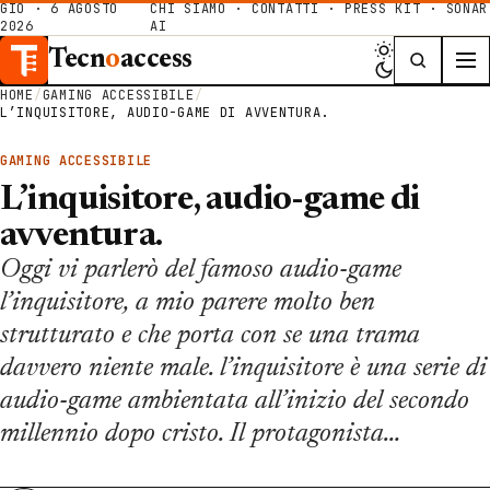
GIO · 6 AGOSTO
CHI SIAMO
·
CONTATTI
·
PRESS KIT
·
SONAR
2026
AI
Tecn
o
access
HOME
/
GAMING ACCESSIBILE
/
L’INQUISITORE, AUDIO-GAME DI AVVENTURA.
GAMING ACCESSIBILE
L’inquisitore, audio-game di
avventura.
Oggi vi parlerò del famoso audio-game
l’inquisitore, a mio parere molto ben
strutturato e che porta con se una trama
davvero niente male. l’inquisitore è una serie di
audio-game ambientata all’inizio del secondo
millennio dopo cristo. Il protagonista…