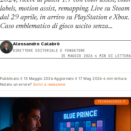
2024, riceve la patch 1.7 con color assist, color
labels, motion assist, remapping. Live su Steam
dal 29 aprile, in arrivo su PlayStation e Xbox.
Caso emblematico di gioco uscito senza…
Alessandro Calabrò
DIRETTORE EDITORIALE E FONDATORE
15 MAGGIO 2026
·
4 MIN DI LETTURA
Pubblicato il
15 Maggio 2026
·
Aggiornato il
17 Mag 2026
·
4 min lettura
·
Notato un errore?
Scrivi a redazione