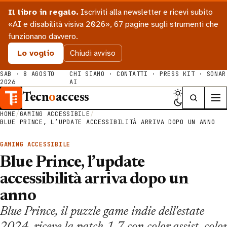
Il libro in regalo.
Iscriviti alla newsletter e ricevi subito
«AI e disabilità visiva 2026», 67 pagine sugli strumenti che
funzionano davvero.
Lo voglio
Chiudi avviso
SAB · 8 AGOSTO
CHI SIAMO
·
CONTATTI
·
PRESS KIT
·
SONAR
2026
AI
Tecn
o
access
HOME
/
GAMING ACCESSIBILE
/
BLUE PRINCE, L’UPDATE ACCESSIBILITÀ ARRIVA DOPO UN ANNO
GAMING ACCESSIBILE
Blue Prince, l’update
accessibilità arriva dopo un
anno
Blue Prince, il puzzle game indie dell'estate