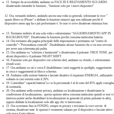
11. Sempre da accessibilità, andiamo su FACE ID E RILEVAMENTO SGUARDO
disattivando entrambe le funzioni , “funzione solo per i nuovi dispositivi”
12. Ora, tornando indietro, andando ancora una volta su generali, selezionate la voce ”
spazio libero su iPhone” e abilitate la funzione rimuovi app non utilizzate perché il
dispositivo meno app ha e più performante è. Se non vi serve disattivate ottimizza foto.
13. Torniamo indietro di una sola volta e selezioniamo “AGGIORNAMENTO APP IN
BACKGROUND”. Disattiviamo la funzione perché consuma tantissima batteria.
14. Ora torniamo alla pagina principale delle impostazioni e premiamo sul “centro di
controllo”>”Personalizza controlli”. Disabilitiamo alcune funzioni che a voi non servono
per avere una schermata più pulita.
15. Ora andiamo su “schermo e luminosità” e disattiviamo il pulsante FRUE TONE per
alcuni dispositivi e il pulsante NIGHT SHIFT.
16. Funzione solo per dispositivi con schermi oled, andiamo su sfondo, e selezioniamo
sfondi scuri .
17. Ora andiamo su siri e cerca E disabilitiamo i tasti suggeriti in spotlight, suggerimenti
in cerca e suggerimenti in blocco schermo.
18. Andiamo sulla sezione batteria e lasciate disattivo il risparmio ENERGIA, utilizzatelo
soltanto in casi estremi sotto il 20%
19. Controllare” capacità batteria”a e se la percentuale è al di sotto del 85% apple consiglia
di sostituirla .
20. Ora andiamo nella sezione privacy, andiamo su localizzazione e disattiviamo la
condivisione di localizzazione, questa opzione attiva consuma tantissimo quindi se non vi
interessa potete anche disabilitare la localizzazione in generale (il primo pulsante in alto),
oppure abilitate la localizazione solo alle app che vi interessano.
21. Ora scorriamo fino in FONDO, sempre in privacy e troviamo la voce servizi di
sistema, disattivare tutte le opzioni è veramente salutare per il dispositivo e lasciate attivo
solo trova il mio iphone.