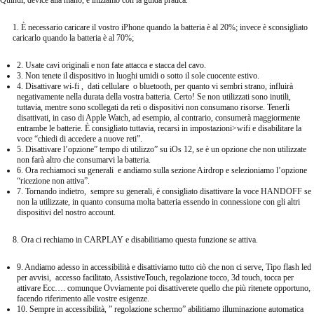
Quindi, device alla mano, e iniziamo con la guida pratica.
1. È necessario caricare il vostro iPhone quando la batteria è al 20%; invece è sconsigliato
caricarlo quando la batteria è al 70%;
2. Usate cavi originali e non fate attacca e stacca del cavo.
3. Non tenete il dispositivo in luoghi umidi o sotto il sole cuocente estivo.
4. Disattivare wi-fi , dati cellulare o bluetooth, per quanto vi sembri strano, influirà
negativamente nella durata della vostra batteria. Certo! Se non utilizzati sono inutili,
tuttavia, mentre sono scollegati da reti o dispositivi non consumano risorse. Tenerli
disattivati, in caso di Apple Watch, ad esempio, al contrario, consumerà maggiormente
entrambe le batterie. È consigliato tuttavia, recarsi in impostazioni>wifi e disabilitare la
voce “chiedi di accedere a nuove reti”.
5. Disattivare l’opzione” tempo di utilizzo” su iOs 12, se è un opzione che non utilizzate
non farà altro che consumarvi la batteria.
6. Ora rechiamoci su generali e andiamo sulla sezione Airdrop e selezioniamo l’opzione
“ricezione non attiva”.
7. Tornando indietro, sempre su generali, è consigliato disattivare la voce HANDOFF se
non la utilizzate, in quanto consuma molta batteria essendo in connessione con gli altri
dispositivi del nostro account.
8. Ora ci rechiamo in CARPLAY e disabilitiamo questa funzione se attiva.
9. Andiamo adesso in accessibilità e disattiviamo tutto ciò che non ci serve, Tipo flash led
per avvisi, accesso facilitato, AssistiveTouch, regolazione tocco, 3d touch, tocca per
attivare Ecc…. comunque Ovviamente poi disattiverete quello che più ritenete opportuno,
facendo riferimento alle vostre esigenze.
10. Sempre in accessibilità, ” regolazione schermo” abilitiamo illuminazione automatica