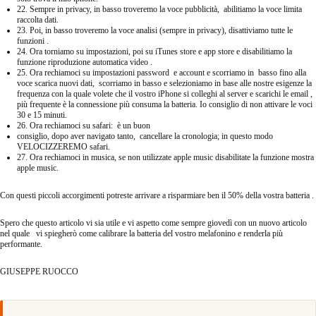
22. Sempre in privacy, in basso troveremo la voce pubblicità, abilitiamo la voce limita
raccolta dati.
23. Poi, in basso troveremo la voce analisi (sempre in privacy), disattiviamo tutte le
funzioni .
24. Ora torniamo su impostazioni, poi su iTunes store e app store e disabilitiamo la
funzione riproduzione automatica video .
25. Ora rechiamoci su impostazioni password e account e scorriamo in basso fino alla
voce scarica nuovi dati, scorriamo in basso e selezioniamo in base alle nostre esigenze la
frequenza con la quale volete che il vostro iPhone si colleghi al server e scarichi le email ,
più frequente è la connessione più consuma la batteria. Io consiglio di non attivare le voci
30 e 15 minuti.
26. Ora rechiamoci su safari: è un buon
consiglio, dopo aver navigato tanto, cancellare la cronologia; in questo modo
VELOCIZZEREMO safari.
27. Ora rechiamoci in musica, se non utilizzate apple music disabilitate la funzione mostra
apple music.
Con questi piccoli accorgimenti potreste arrivare a risparmiare ben il 50% della vostra batteria .
Spero che questo articolo vi sia utile e vi aspetto come sempre giovedì con un nuovo articolo
nel quale vi spiegherò come calibrare la batteria del vostro melafonino e renderla più
performante.
GIUSEPPE RUOCCO