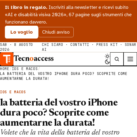
Il libro in regalo.
Iscriviti alla newsletter e ricevi subito
«AI e disabilità visiva 2026», 67 pagine sugli strumenti che
funzionano davvero.
Lo voglio
Chiudi avviso
SAB · 8 AGOSTO
CHI SIAMO
·
CONTATTI
·
PRESS KIT
·
SONAR
2026
AI
Tecn
o
access
HOME
/
IOS E MACOS
/
LA BATTERIA DEL VOSTRO IPHONE DURA POCO? SCOPRITE COME
AUMENTARNE LA DURATA!
IOS E MACOS
la batteria del vostro iPhone
dura poco? Scoprite come
aumentarne la durata!
Volete che la vita della batteria del vostro