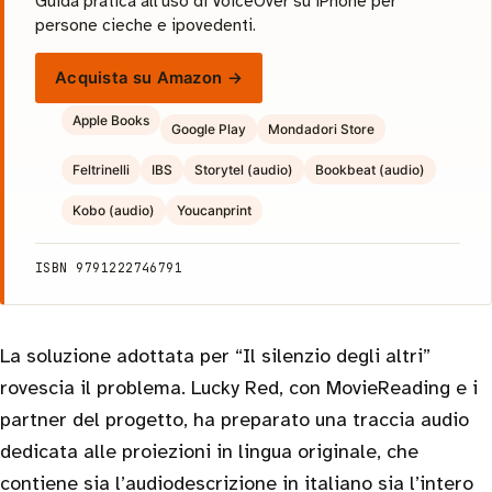
Guida pratica all'uso di VoiceOver su iPhone per
persone cieche e ipovedenti.
Acquista su Amazon →
Apple Books
Google Play
Mondadori Store
Feltrinelli
IBS
Storytel (audio)
Bookbeat (audio)
Kobo (audio)
Youcanprint
ISBN 9791222746791
La soluzione adottata per “Il silenzio degli altri”
rovescia il problema. Lucky Red, con MovieReading e i
partner del progetto, ha preparato una traccia audio
dedicata alle proiezioni in lingua originale, che
contiene sia l’audiodescrizione in italiano sia l’intero