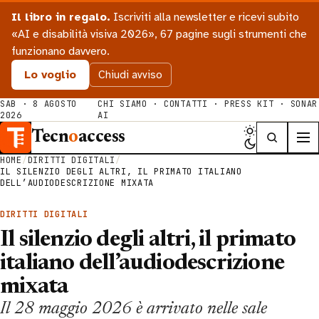
Il libro in regalo.
Iscriviti alla newsletter e ricevi subito
«AI e disabilità visiva 2026», 67 pagine sugli strumenti che
funzionano davvero.
Lo voglio
Chiudi avviso
SAB · 8 AGOSTO
CHI SIAMO
·
CONTATTI
·
PRESS KIT
·
SONAR
2026
AI
Tecn
o
access
HOME
/
DIRITTI DIGITALI
/
IL SILENZIO DEGLI ALTRI, IL PRIMATO ITALIANO
DELL’AUDIODESCRIZIONE MIXATA
DIRITTI DIGITALI
Il silenzio degli altri, il primato
italiano dell’audiodescrizione
mixata
Il 28 maggio 2026 è arrivato nelle sale