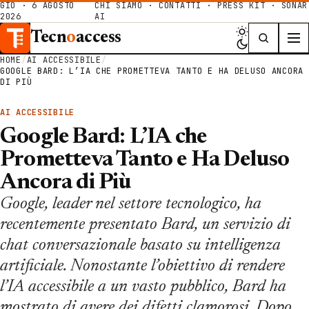
GIO · 6 AGOSTO
CHI SIAMO
·
CONTATTI
·
PRESS KIT
·
SONAR
2026
AI
Tecn
o
access
HOME
/
AI ACCESSIBILE
/
GOOGLE BARD: L’IA CHE PROMETTEVA TANTO E HA DELUSO ANCORA
DI PIÙ
AI ACCESSIBILE
Google Bard: L’IA che
Prometteva Tanto e Ha Deluso
Ancora di Più
Google, leader nel settore tecnologico, ha
recentemente presentato Bard, un servizio di
chat conversazionale basato su intelligenza
artificiale. Nonostante l’obiettivo di rendere
l’IA accessibile a un vasto pubblico, Bard ha
mostrato di avere dei difetti clamorosi. Dopo