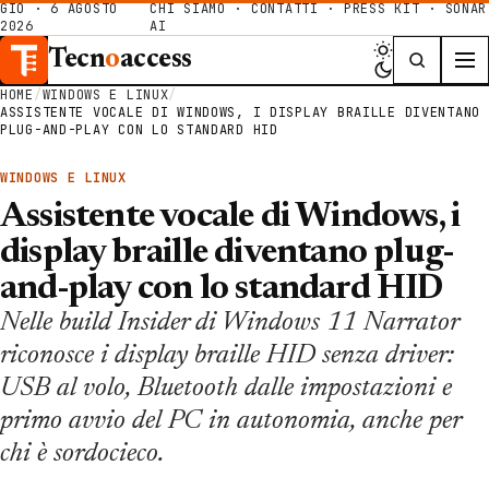
GIO · 6 AGOSTO
CHI SIAMO
·
CONTATTI
·
PRESS KIT
·
SONAR
2026
AI
Tecn
o
access
HOME
/
WINDOWS E LINUX
/
ASSISTENTE VOCALE DI WINDOWS, I DISPLAY BRAILLE DIVENTANO
PLUG-AND-PLAY CON LO STANDARD HID
WINDOWS E LINUX
Assistente vocale di Windows, i
display braille diventano plug-
and-play con lo standard HID
Nelle build Insider di Windows 11 Narrator
riconosce i display braille HID senza driver:
USB al volo, Bluetooth dalle impostazioni e
primo avvio del PC in autonomia, anche per
chi è sordocieco.