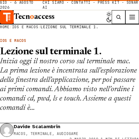
GIO · 6 AGOSTO
CHI SIAMO
·
CONTATTI
·
PRESS KIT
·
SONAR
2026
AI
Tecn
o
access
HOME
/
IOS E MACOS
/
LEZIONE SUL TERMINALE 1.
IOS E MACOS
Lezione sul terminale 1.
Inizia oggi il nostro corso sul terminale mac.
La prima lezione è incentrata sull’esplorazione
della finestra dell’applicazione, per poi passare
ai primi comandi. Abbiamo visto nell’ordine i
comandi cd, pwd, ls e touch. Assieme a questi
comandi è…
Davide Scalambrin
MACOS, TERMINALE, AUDIOGAME