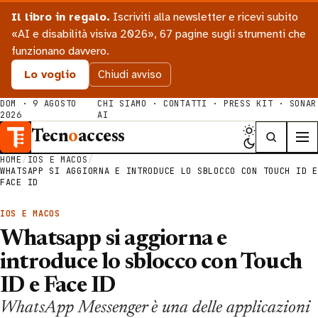
Il libro in regalo.
Iscriviti alla newsletter e ricevi subito
«AI e disabilità visiva 2026», 67 pagine sugli strumenti che
funzionano davvero.
Lo voglio
Chiudi avviso
DOM · 9 AGOSTO
CHI SIAMO
·
CONTATTI
·
PRESS KIT
·
SONAR
2026
AI
Tecn
o
access
HOME
/
IOS E MACOS
/
WHATSAPP SI AGGIORNA E INTRODUCE LO SBLOCCO CON TOUCH ID E
FACE ID
IOS E MACOS
Whatsapp si aggiorna e
introduce lo sblocco con Touch
ID e Face ID
WhatsApp Messenger è una delle applicazioni