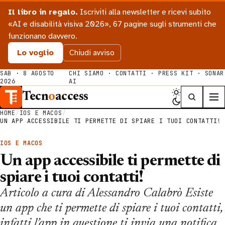
Il libro in regalo.
Iscriviti alla newsletter e ricevi subito
«AI e disabilità visiva 2026», 67 pagine sugli strumenti che
funzionano davvero.
Lo voglio
Chiudi avviso
SAB · 8 AGOSTO
CHI SIAMO
·
CONTATTI
·
PRESS KIT
·
SONAR
2026
AI
Tecn
o
access
HOME
/
IOS E MACOS
/
UN APP ACCESSIBILE TI PERMETTE DI SPIARE I TUOI CONTATTI!
IOS E MACOS
Un app accessibile ti permette di
spiare i tuoi contatti!
Articolo a cura di Alessandro Calabrò Esiste
un app che ti permette di spiare i tuoi contatti,
infatti l’app in questione ti invia una notifica