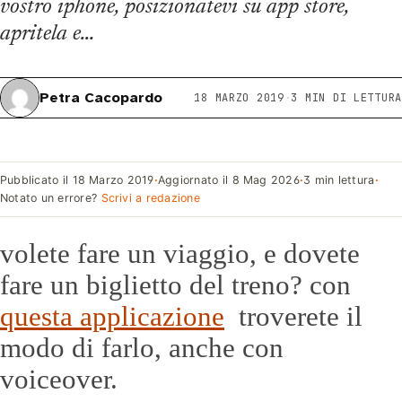
vostro iphone, posizionatevi su app store,
apritela e…
Petra Cacopardo
18 MARZO 2019
·
3 MIN DI LETTURA
Pubblicato il
18 Marzo 2019
·
Aggiornato il
8 Mag 2026
·
3 min lettura
·
Notato un errore?
Scrivi a redazione
volete fare un viaggio, e dovete
fare un biglietto del treno? con
questa applicazione
troverete il
modo di farlo, anche con
voiceover.