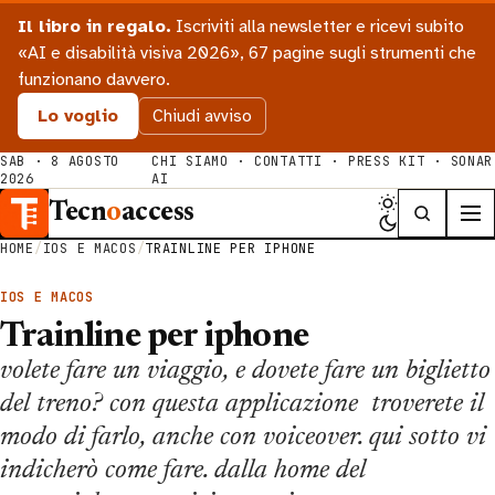
Il libro in regalo.
Iscriviti alla newsletter e ricevi subito
«AI e disabilità visiva 2026», 67 pagine sugli strumenti che
funzionano davvero.
Lo voglio
Chiudi avviso
SAB · 8 AGOSTO
CHI SIAMO
·
CONTATTI
·
PRESS KIT
·
SONAR
2026
AI
Tecn
o
access
HOME
/
IOS E MACOS
/
TRAINLINE PER IPHONE
IOS E MACOS
Trainline per iphone
volete fare un viaggio, e dovete fare un biglietto
del treno? con questa applicazione troverete il
modo di farlo, anche con voiceover. qui sotto vi
indicherò come fare. dalla home del