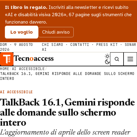
Il libro in regalo.
Iscriviti alla newsletter e ricevi subito
«AI e disabilità visiva 2026», 67 pagine sugli strumenti che
funzionano davvero.
Lo voglio
Chiudi avviso
DOM · 9 AGOSTO
CHI SIAMO
·
CONTATTI
·
PRESS KIT
·
SONAR
2026
AI
Tecn
o
access
HOME
/
AI ACCESSIBILE
/
TALKBACK 16.1, GEMINI RISPONDE ALLE DOMANDE SULLO SCHERMO
INTERO
AI ACCESSIBILE
TalkBack 16.1, Gemini risponde
alle domande sullo schermo
intero
L'aggiornamento di aprile dello screen reader