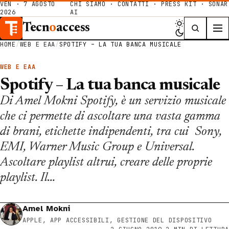
VEN · 7 AGOSTO
CHI SIAMO
·
CONTATTI
·
PRESS KIT
·
SONAR
2026
AI
Tecn
o
access
HOME
/
WEB E EAA
/
SPOTIFY – LA TUA BANCA MUSICALE
WEB E EAA
Spotify – La tua banca musicale
Di Amel Mokni Spotify, è un servizio musicale
che ci permette di ascoltare una vasta gamma
di brani, etichette indipendenti, tra cui Sony,
EMI, Warner Music Group e Universal.
Ascoltare playlist altrui, creare delle proprie
playlist. Il…
Amel Mokni
APPLE, APP ACCESSIBILI, GESTIONE DEL DISPOSITIVO