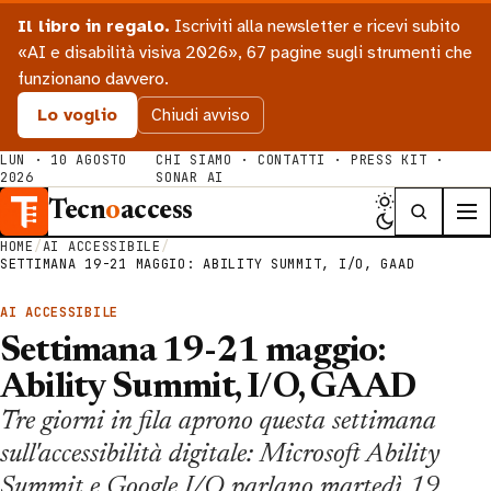
Il libro in regalo.
Iscriviti alla newsletter e ricevi subito
«AI e disabilità visiva 2026», 67 pagine sugli strumenti che
funzionano davvero.
Lo voglio
Chiudi avviso
LUN · 10 AGOSTO
CHI SIAMO
·
CONTATTI
·
PRESS KIT
·
2026
SONAR AI
Tecn
o
access
HOME
/
AI ACCESSIBILE
/
SETTIMANA 19-21 MAGGIO: ABILITY SUMMIT, I/O, GAAD
AI ACCESSIBILE
Settimana 19-21 maggio:
Ability Summit, I/O, GAAD
Tre giorni in fila aprono questa settimana
sull'accessibilità digitale: Microsoft Ability
Summit e Google I/O parlano martedì 19