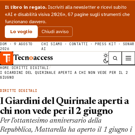
Il libro in regalo.
Iscriviti alla newsletter e ricevi subito
«AI e disabilità visiva 2026», 67 pagine sugli strumenti che
funzionano davvero.
Lo voglio
Chiudi avviso
DOM · 9 AGOSTO
CHI SIAMO
·
CONTATTI
·
PRESS KIT
·
SONAR
2026
AI
Tecn
o
access
HOME
/
DIRITTI DIGITALI
/
I GIARDINI DEL QUIRINALE APERTI A CHI NON VEDE PER IL 2
GIUGNO
DIRITTI DIGITALI
I Giardini del Quirinale aperti a
chi non vede per il 2 giugno
Per l'ottantesimo anniversario della
Repubblica, Mattarella ha aperto il 1 giugno i