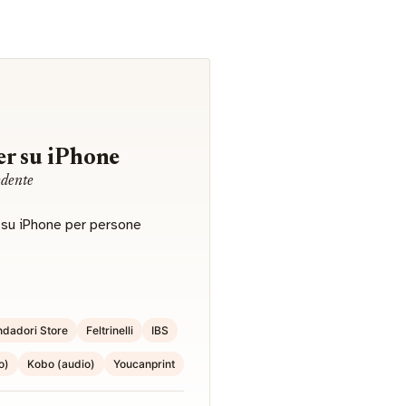
r su iPhone
edente
r su iPhone per persone
dadori Store
Feltrinelli
IBS
o)
Kobo (audio)
Youcanprint