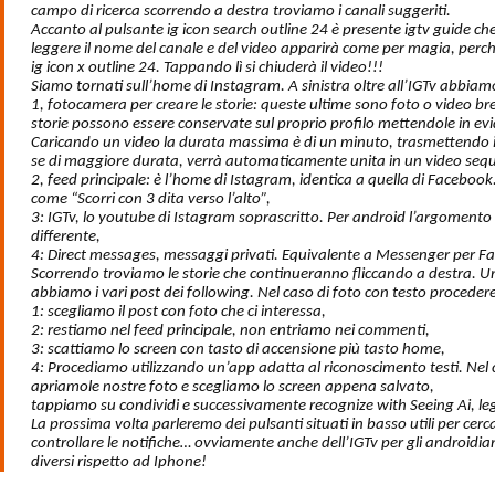
campo di ricerca scorrendo a destra troviamo i canali suggeriti.
Accanto al pulsante ig icon search outline 24 è presente igtv guide c
leggere il nome del canale e del video apparirà come per magia, perché
ig icon x outline 24. Tappando lì si chiuderà il video!!!
Siamo tornati sull’home di Instagram. A sinistra oltre all’IGTv abbiam
1, fotocamera per creare le storie: queste ultime sono foto o video b
storie possono essere conservate sul proprio profilo mettendole in ev
Caricando un video la durata massima è di un minuto, trasmettendo in 
se di maggiore durata, verrà automaticamente unita in un video sequ
2, feed principale: è l’home di Istagram, identica a quella di Facebook.
come “Scorri con 3 dita verso l’alto”,
3: IGTv, lo youtube di Istagram soprascritto. Per android l’argomento 
differente,
4: Direct messages, messaggi privati. Equivalente a Messenger per F
Scorrendo troviamo le storie che continueranno fliccando a destra. U
abbiamo i vari post dei following. Nel caso di foto con testo proced
1: scegliamo il post con foto che ci interessa,
2: restiamo nel feed principale, non entriamo nei commenti,
3: scattiamo lo screen con tasto di accensione più tasto home,
4: Procediamo utilizzando un’app adatta al riconoscimento testi. Nel c
apriamole nostre foto e scegliamo lo screen appena salvato,
tappiamo su condividi e successivamente recognize with Seeing Ai, leg
La prossima volta parleremo dei pulsanti situati in basso utili per cerca
controllare le notifiche… ovviamente anche dell’IGTv per gli androidiani
diversi rispetto ad Iphone!