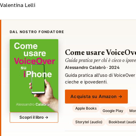
Valentina Lelli
DAL NOSTRO FONDATORE
Come usare VoiceOve
Guida pratica per chi è cieco o ipov
Alessandro Calabrò · 2024
Guida pratica all'uso di VoiceOve
cieche e ipovedenti.
Acquista su Amazon →
Apple Books
Google Play
Mon
Scopri il libro →
Storytel (audio)
Bookbeat (audi