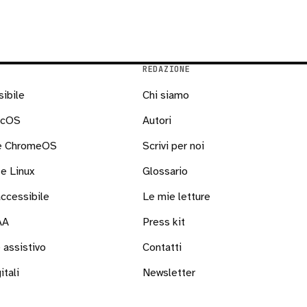
REDAZIONE
sibile
Chi siamo
acOS
Autori
 e ChromeOS
Scrivi per noi
e Linux
Glossario
ccessibile
Le mie letture
AA
Press kit
 assistivo
Contatti
itali
Newsletter