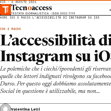
GIO · 6 AGOSTO 2026
Tecn
o
access
TESTATA GIORNALISTICA · ISSN 3103-7119
HOME
/
IOS E MACOS
/
L’ACCESSIBILITÀ DI INSTAGRAM SU IOS
IOS E MACOS
L’accessibilità d
Instagram su i
Le polemiche che i ciechi/ipovedenti gli riserva
quelle che lettori indignati rivolgono su faceboo
Durso. Per questo oggi dobbiamo assolutamente 
Social in questione è utilizzabile, ma non…
Valentina Lelli