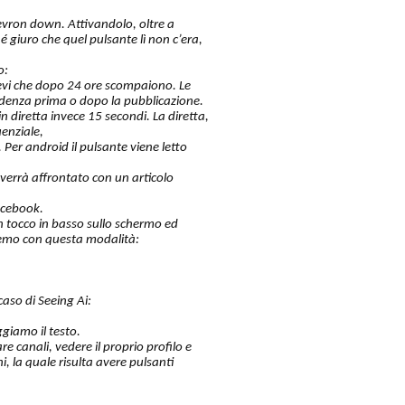
hevron down. Attivandolo, oltre a
 giuro che quel pulsante lì non c’era,
o:
revi che dopo 24 ore scompaiono. Le
idenza prima o dopo la pubblicazione.
diretta invece 15 secondi. La diretta,
enziale,
 Per android il pulsante viene letto
verrà affrontato con un articolo
acebook.
n tocco in basso sullo schermo ed
eremo con questa modalità:
aso di Seeing Ai:
giamo il testo.
re canali, vedere il proprio profilo e
, la quale risulta avere pulsanti