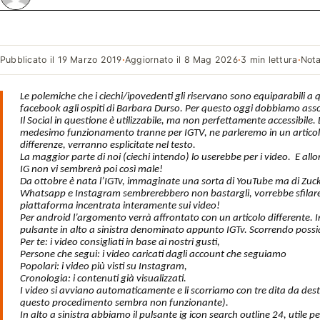
Pubblicato il
19 Marzo 2019
·
Aggiornato il
8 Mag 2026
·
3 min lettura
·
Nota
Le polemiche che i ciechi/ipovedenti gli riservano sono equiparabili a q
facebook agli ospiti di Barbara Durso. Per questo oggi dobbiamo ass
Il Social in questione è utilizzabile, ma non perfettamente accessibile
medesimo funzionamento tranne per IGTV, ne parleremo in un articol
differenze, verranno esplicitate nel testo.
La maggior parte di noi (ciechi intendo) lo userebbe per i video. E allo
IG non vi sembrerà poi così male!
Da ottobre è nata l’IGTv, immaginate una sorta di YouTube ma di Zuc
Whatsapp e Instagram sembrerebbero non bastargli, vorrebbe sfilare 
piattaforma incentrata interamente sui video!
Per android l’argomento verrà affrontato con un articolo differente. In
pulsante in alto a sinistra denominato appunto IGTv. Scorrendo possi
Per te: i video consigliati in base ai nostri gusti,
Persone che segui: i video caricati dagli account che seguiamo
Popolari: i video più visti su Instagram,
Cronologia: i contenuti già visualizzati.
I video si avviano automaticamente e li scorriamo con tre dita da dest
questo procedimento sembra non funzionante).
In alto a sinistra abbiamo il pulsante ig icon search outline 24, utile p