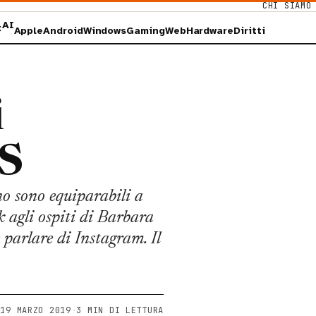
CHI SIAMO
AI
×
Apple
Android
Windows
Gaming
Web
Hardware
Diritti
i
OS
no sono equiparabili a
k agli ospiti di Barbara
parlare di Instagram. Il
19 MARZO 2019
·
3 MIN DI LETTURA