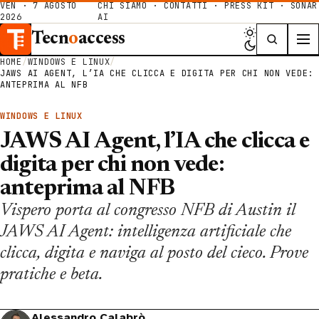
VEN · 7 AGOSTO
CHI SIAMO
·
CONTATTI
·
PRESS KIT
·
SONAR
2026
AI
Tecn
o
access
HOME
/
WINDOWS E LINUX
/
JAWS AI AGENT, L’IA CHE CLICCA E DIGITA PER CHI NON VEDE:
ANTEPRIMA AL NFB
WINDOWS E LINUX
JAWS AI Agent, l’IA che clicca e
digita per chi non vede:
anteprima al NFB
Vispero porta al congresso NFB di Austin il
JAWS AI Agent: intelligenza artificiale che
clicca, digita e naviga al posto del cieco. Prove
pratiche e beta.
Alessandro Calabrò