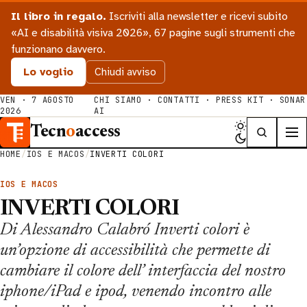
Il libro in regalo.
Iscriviti alla newsletter e ricevi subito
«AI e disabilità visiva 2026», 67 pagine sugli strumenti che
funzionano davvero.
Lo voglio
Chiudi avviso
VEN · 7 AGOSTO
CHI SIAMO
·
CONTATTI
·
PRESS KIT
·
SONAR
2026
AI
Tecn
o
access
HOME
/
IOS E MACOS
/
INVERTI COLORI
IOS E MACOS
INVERTI COLORI
Di Alessandro Calabró Inverti colori è
un’opzione di accessibilità che permette di
cambiare il colore dell’ interfaccia del nostro
iphone/iPad e ipod, venendo incontro alle