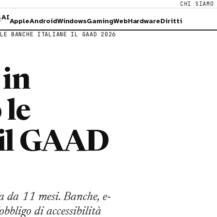
CHI SIAMO
AI
×
Apple
Android
Windows
Gaming
Web
Hardware
Diritti
LE BANCHE ITALIANE IL GAAD 2026
 in
 le
 il GAAD
ia da 11 mesi. Banche, e-
obbligo di accessibilità