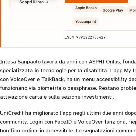
Scopri il libro →
Apple Books
Google Play
Mon
Youcanprint
ISBN 9791222780429
Intesa Sanpaolo lavora da anni con ASPHI Onlus, fond
specializzata in tecnologie per la disabilità. L’app My I
con VoiceOver e TalkBack, ha un menu accessibility dedi
funzionano via biometria o passphrase. Restano problem
attivazione carta e sulla sezione investimenti.
UniCredit ha migliorato l’app negli ultimi due anni dop
community. Login con FaceID e VoiceOver funziona, rie
bonifico ordinario accessibile. Le segnalazioni commun