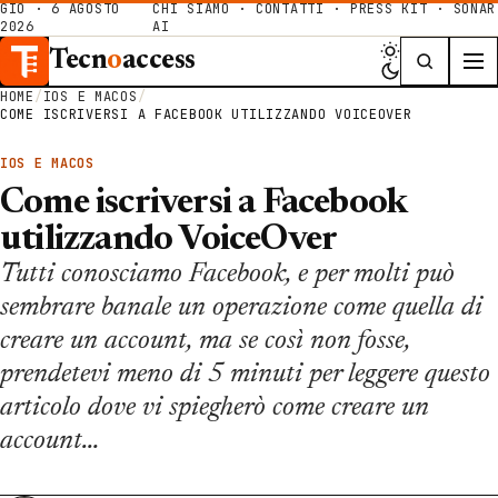
GIO · 6 AGOSTO
CHI SIAMO
·
CONTATTI
·
PRESS KIT
·
SONAR
2026
AI
Tecn
o
access
HOME
/
IOS E MACOS
/
COME ISCRIVERSI A FACEBOOK UTILIZZANDO VOICEOVER
IOS E MACOS
Come iscriversi a Facebook
utilizzando VoiceOver
Tutti conosciamo Facebook, e per molti può
sembrare banale un operazione come quella di
creare un account, ma se così non fosse,
prendetevi meno di 5 minuti per leggere questo
articolo dove vi spiegherò come creare un
account…