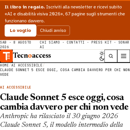
Il libro in regalo.
Iscriviti alla newsletter e ricevi subito
«AI e disabilità visiva 2026», 67 pagine sugli strumenti che
funzionano davvero.
Lo voglio
Chiudi avviso
SAB · 8 AGOSTO
CHI SIAMO
·
CONTATTI
·
PRESS KIT
·
SONAR
2026
AI
Tecn
o
access
HOME
/
AI ACCESSIBILE
/
CLAUDE SONNET 5 ESCE OGGI, COSA CAMBIA DAVVERO PER CHI NON
VEDE
AI ACCESSIBILE
Claude Sonnet 5 esce oggi, cosa
cambia davvero per chi non vede
Anthropic ha rilasciato il 30 giugno 2026
Claude Sonnet 5, il modello intermedio della