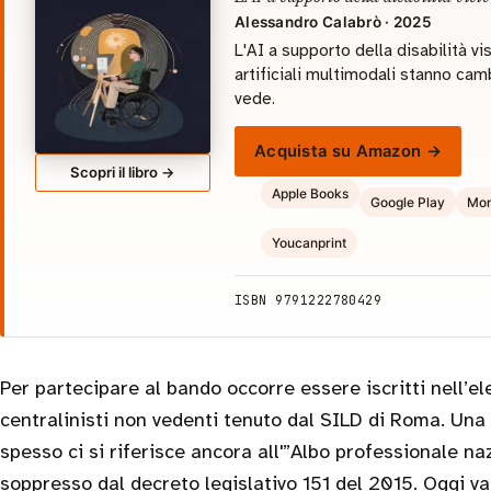
Alessandro Calabrò · 2025
L'AI a supporto della disabilità vi
artificiali multimodali stanno cam
vede.
Acquista su Amazon →
Scopri il libro →
Apple Books
Google Play
Mon
Youcanprint
ISBN 9791222780429
Per partecipare al bando occorre essere iscritti nell’el
centralinisti non vedenti tenuto dal SILD di Roma. Una 
spesso ci si riferisce ancora all'”Albo professionale na
soppresso dal decreto legislativo 151 del 2015. Oggi val