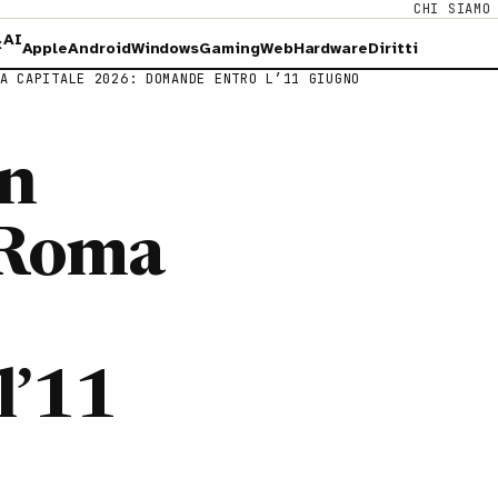
CHI SIAMO
AI
×
Apple
Android
Windows
Gaming
Web
Hardware
Diritti
A CAPITALE 2026: DOMANDE ENTRO L’11 GIUGNO
on
 Roma
l’11