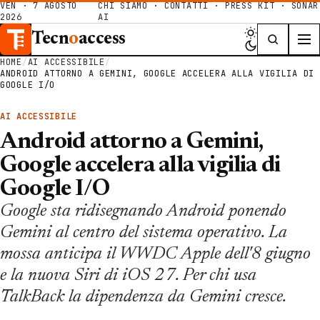
VEN · 7 AGOSTO
CHI SIAMO
·
CONTATTI
·
PRESS KIT
·
SONAR
2026
AI
Tecn
o
access
HOME
/
AI ACCESSIBILE
/
ANDROID ATTORNO A GEMINI, GOOGLE ACCELERA ALLA VIGILIA DI
GOOGLE I/O
AI ACCESSIBILE
Android attorno a Gemini,
Google accelera alla vigilia di
Google I/O
Google sta ridisegnando Android ponendo
Gemini al centro del sistema operativo. La
mossa anticipa il WWDC Apple dell'8 giugno
e la nuova Siri di iOS 27. Per chi usa
TalkBack la dipendenza da Gemini cresce.