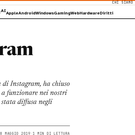
CHI SIAMO
AI
×
Apple
Android
Windows
Gaming
Web
Hardware
Diritti
gram
 di Instagram, ha chiuso
 a funzionare nei nostri
 stata diffusa negli
18 MAGGIO 2019
·
1 MIN DI LETTURA