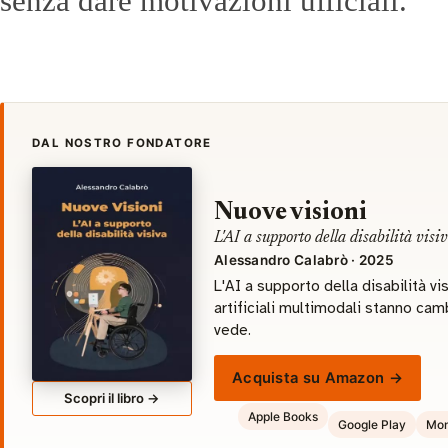
senza dare motivazioni ufficiali.
DAL NOSTRO FONDATORE
Nuove visioni
L'AI a supporto della disabilità visi
Alessandro Calabrò · 2025
L'AI a supporto della disabilità vi
artificiali multimodali stanno cam
vede.
Acquista su Amazon →
Scopri il libro →
Apple Books
Google Play
Mon