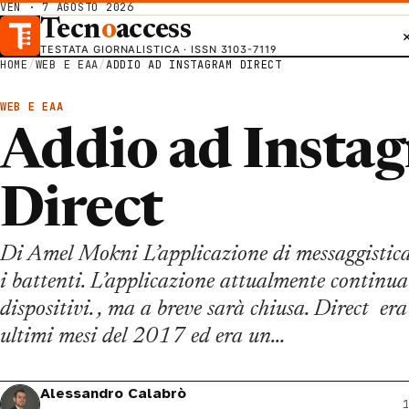
VEN · 7 AGOSTO 2026
Tecn
o
access
TESTATA GIORNALISTICA · ISSN 3103-7119
HOME
/
WEB E EAA
/
ADDIO AD INSTAGRAM DIRECT
WEB E EAA
Addio ad Insta
Direct
Di Amel Mokni L’applicazione di messaggistica
i battenti. L’applicazione attualmente continua
dispositivi. , ma a breve sarà chiusa. Direct era
ultimi mesi del 2017 ed era un…
Alessandro Calabrò