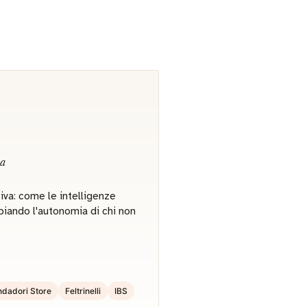
va
siva: come le intelligenze
biando l'autonomia di chi non
dadori Store
Feltrinelli
IBS