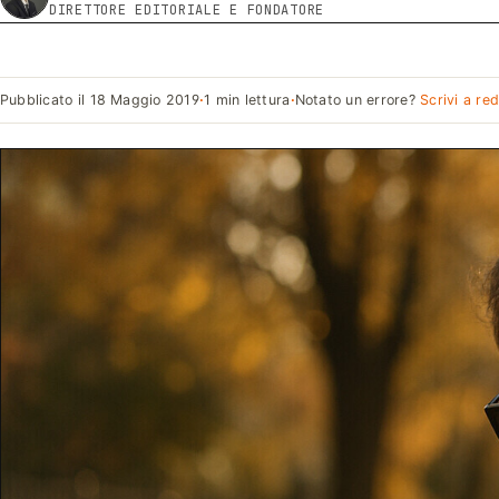
DIRETTORE EDITORIALE E FONDATORE
Pubblicato il
18 Maggio 2019
·
1 min lettura
·
Notato un errore?
Scrivi a re