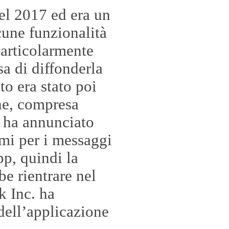
del 2017 ed era un
cune funzionalità
articolarmente
a di diffonderla
to era stato poi
he, compresa
i ha annunciato
emi per i messaggi
p, quindi la
be rientrare nel
k Inc. ha
ell’applicazione