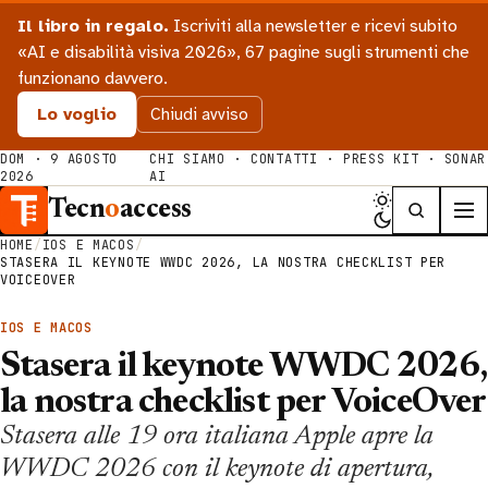
Il libro in regalo.
Iscriviti alla newsletter e ricevi subito
«AI e disabilità visiva 2026», 67 pagine sugli strumenti che
funzionano davvero.
Lo voglio
Chiudi avviso
DOM · 9 AGOSTO
CHI SIAMO
·
CONTATTI
·
PRESS KIT
·
SONAR
2026
AI
Tecn
o
access
HOME
/
IOS E MACOS
/
STASERA IL KEYNOTE WWDC 2026, LA NOSTRA CHECKLIST PER
VOICEOVER
IOS E MACOS
Stasera il keynote WWDC 2026,
la nostra checklist per VoiceOver
Stasera alle 19 ora italiana Apple apre la
WWDC 2026 con il keynote di apertura,