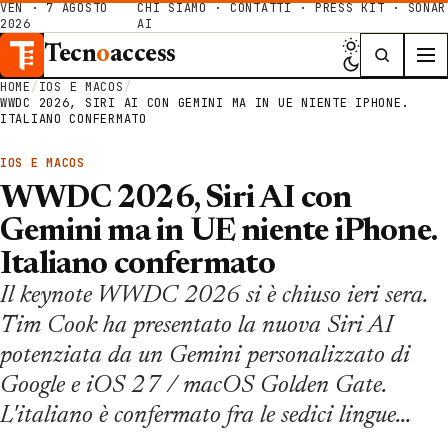
VEN · 7 AGOSTO
CHI SIAMO
·
CONTATTI
·
PRESS KIT
·
SONAR
2026
AI
Tecn
o
access
HOME
/
IOS E MACOS
/
WWDC 2026, SIRI AI CON GEMINI MA IN UE NIENTE IPHONE.
ITALIANO CONFERMATO
IOS E MACOS
WWDC 2026, Siri AI con
Gemini ma in UE niente iPhone.
Italiano confermato
Il keynote WWDC 2026 si è chiuso ieri sera.
Tim Cook ha presentato la nuova Siri AI
potenziata da un Gemini personalizzato di
Google e iOS 27 / macOS Golden Gate.
L'italiano è confermato fra le sedici lingue…