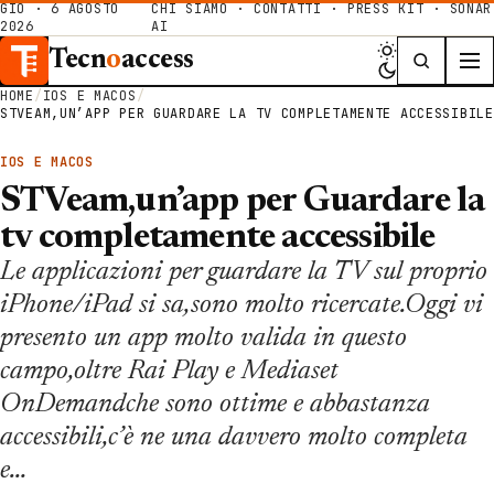
GIO · 6 AGOSTO
CHI SIAMO
·
CONTATTI
·
PRESS KIT
·
SONAR
2026
AI
Tecn
o
access
HOME
/
IOS E MACOS
/
STVEAM,UN’APP PER GUARDARE LA TV COMPLETAMENTE ACCESSIBILE
IOS E MACOS
STVeam,un’app per Guardare la
tv completamente accessibile
Le applicazioni per guardare la TV sul proprio
iPhone/iPad si sa,sono molto ricercate.Oggi vi
presento un app molto valida in questo
campo,oltre Rai Play e Mediaset
OnDemandche sono ottime e abbastanza
accessibili,c’è ne una davvero molto completa
e…