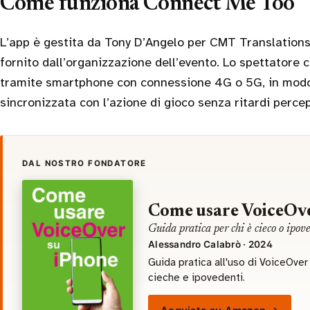
Come funziona Connect Me Too
L’app è gestita da Tony D’Angelo per CMT Translations 
fornito dall’organizzazione dell’evento. Lo spettatore c
tramite smartphone con connessione 4G o 5G, in modo 
sincronizzata con l’azione di gioco senza ritardi percepi
DAL NOSTRO FONDATORE
Come usare VoiceOve
Guida pratica per chi è cieco o ipov
Alessandro Calabrò · 2024
Guida pratica all'uso di VoiceOve
cieche e ipovedenti.