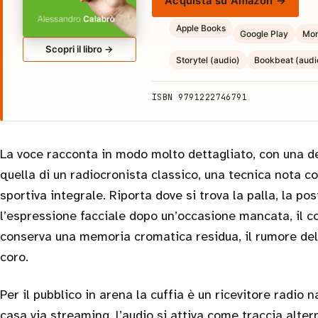
Acquista su Amazon →
Apple Books
Google Play
Mon
Scopri il libro →
Storytel (audio)
Bookbeat (audi
ISBN 9791222746791
La voce racconta in modo molto dettagliato, con una de
quella di un radiocronista classico, una tecnica nota 
sportiva integrale. Riporta dove si trova la palla, la pos
l’espressione facciale dopo un’occasione mancata, il co
conserva una memoria cromatica residua, il rumore dell
coro.
Per il pubblico in arena la cuffia è un ricevitore radio 
casa via streaming, l’audio si attiva come traccia alter