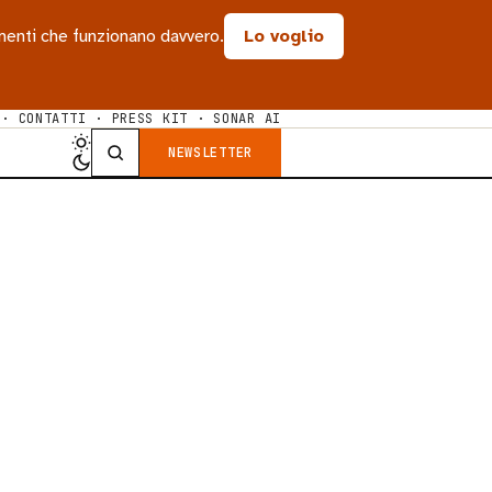
rumenti che funzionano davvero.
Lo voglio
·
CONTATTI
·
PRESS KIT
·
SONAR AI
NEWSLETTER