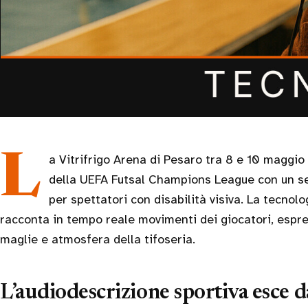
La Vitrifrigo Arena di Pesaro tra 8 e 10 maggio ha ospitato le Final Four
della UEFA Futsal Champions League con un se
per spettatori con disabilità visiva. La tecno
racconta in tempo reale movimenti dei giocatori, espress
maglie e atmosfera della tifoseria.
L’audiodescrizione sportiva esce d