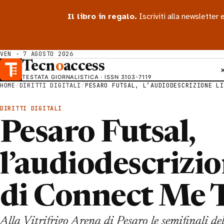
Il libro in regalo.
Iscriviti alla newsletter
VEN · 7 AGOSTO 2026
Tecn
o
access
TESTATA GIORNALISTICA · ISSN 3103-7119
HOME
/
DIRITTI DIGITALI
/
PESARO FUTSAL, L’AUDIODESCRIZIONE LI
DIRITTI DIGITALI
Pesaro Futsal,
l’audiodescrizio
di Connect Me 
Alla Vitrifrigo Arena di Pesaro le semifinali d