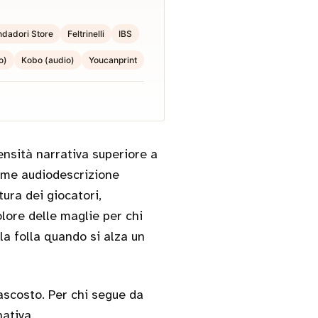
dadori Store
Feltrinelli
IBS
o)
Kobo (audio)
Youcanprint
nsità narrativa superiore a
come audiodescrizione
tura dei giocatori,
lore delle maglie per chi
a folla quando si alza un
nascosto. Per chi segue da
nativa.