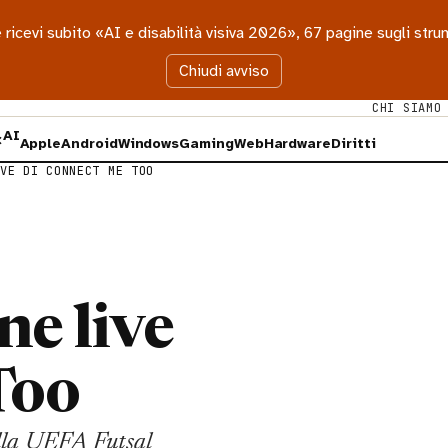
 e ricevi subito «AI e disabilità visiva 2026», 67 pagine sugli st
Chiudi avviso
CHI SIAMO
AI
×
Apple
Android
Windows
Gaming
Web
Hardware
Diritti
VE DI CONNECT ME TOO
ne live
Too
ella UEFA Futsal