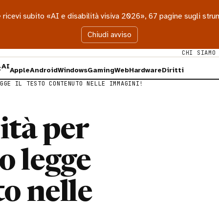
 e ricevi subito «AI e disabilità visiva 2026», 67 pagine sugli st
Chiudi avviso
CHI SIAMO
AI
×
Apple
Android
Windows
Gaming
Web
Hardware
Diritti
GGE IL TESTO CONTENUTO NELLE IMMAGINI!
ità per
o legge
to nelle