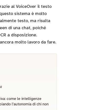
azie al VoiceOver il testo
n questo sistema è molto
palmente testo, ma risulta
een di una chat, poiché
OCR a disposizione.
ancora molto lavoro da fare.
va
siva: come le intelligenze
biando l'autonomia di chi non