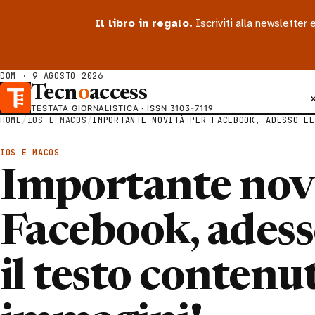
Il libro in regalo.
Iscriviti alla newsletter
DOM · 9 AGOSTO 2026
Tecn
o
access
TESTATA GIORNALISTICA · ISSN 3103-7119
HOME
/
IOS E MACOS
/
IMPORTANTE NOVITÀ PER FACEBOOK, ADESSO LE
IOS E MACOS
Importante nov
Facebook, adess
il testo contenu