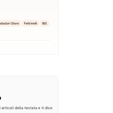
dadori Store
Feltrinelli
IBS
o
rticoli della testata e ti dice