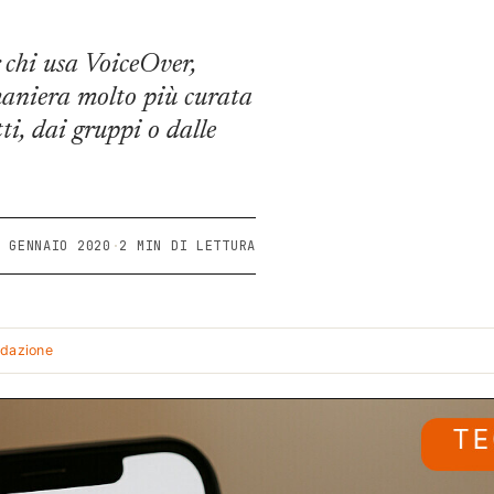
chi usa VoiceOver,
 maniera molto più curata
ti, dai gruppi o dalle
5 GENNAIO 2020
·
2 MIN DI LETTURA
edazione