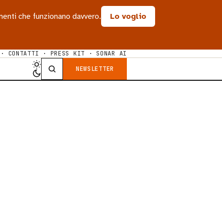
rumenti che funzionano davvero.
Lo voglio
·
CONTATTI
·
PRESS KIT
·
SONAR AI
NEWSLETTER