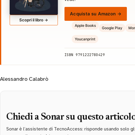
Acquista su Amazon →
Scopri il libro →
Apple Books
Google Play
Mon
Youcanprint
ISBN 9791222780429
Alessandro Calabrò
Chiedi a Sonar su questo articol
Sonar è l’assistente di TecnoAccess: risponde usando solo gli a