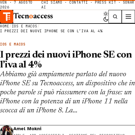
VEN · 7 AGOSTO
CHI SIAMO
·
CONTATTI
·
PRESS KIT
·
SONAR
2026
AI
Tecn
o
access
HOME
/
IOS E MACOS
/
I PREZZI DEI NUOVI IPHONE SE CON L’IVA AL 4%
IOS E MACOS
I prezzi dei nuovi iPhone SE con
l’iva al 4%
Abbiamo già ampiamente parlato del nuovo
iPhone SE su Tecnoaccess, un dispositivo che in
poche parole si può riassumere con la frase: un
iPhone con la potenza di un iPhone 11 nella
scocca di un iPhone 8. La…
Amel Mokni