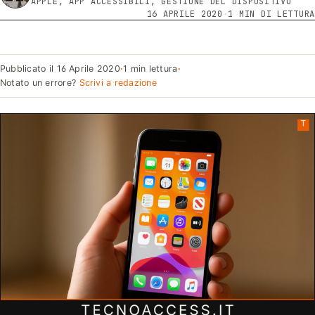
APPLE, APP ACCESSIBILI, GESTIONE DEL DISPOSITIVO
16 APRILE 2020
·
1 MIN DI LETTURA
Pubblicato il
16 Aprile 2020
·
1 min lettura
·
Notato un errore?
Scrivi a redazione