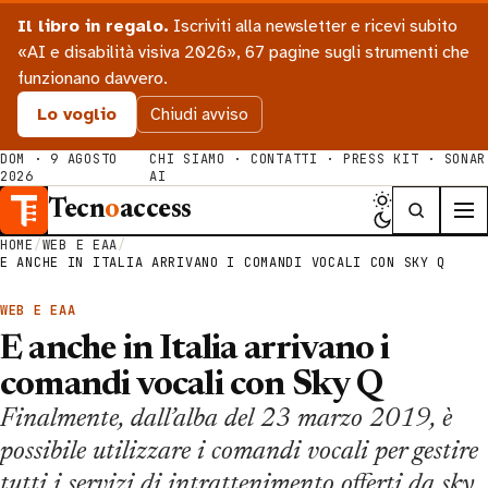
Il libro in regalo.
Iscriviti alla newsletter e ricevi subito
«AI e disabilità visiva 2026», 67 pagine sugli strumenti che
funzionano davvero.
Lo voglio
Chiudi avviso
DOM · 9 AGOSTO
CHI SIAMO
·
CONTATTI
·
PRESS KIT
·
SONAR
2026
AI
Tecn
o
access
HOME
/
WEB E EAA
/
E ANCHE IN ITALIA ARRIVANO I COMANDI VOCALI CON SKY Q
WEB E EAA
E anche in Italia arrivano i
comandi vocali con Sky Q
Finalmente, dall’alba del 23 marzo 2019, è
possibile utilizzare i comandi vocali per gestire
tutti i servizi di intrattenimento offerti da sky