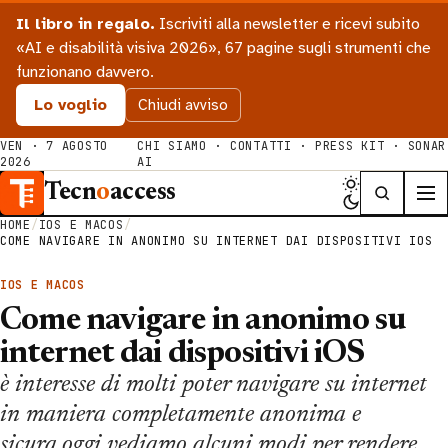
Il libro in regalo.
Iscriviti alla newsletter e ricevi subito
«AI e disabilità visiva 2026», 67 pagine sugli strumenti che
funzionano davvero.
Lo voglio
Chiudi avviso
VEN · 7 AGOSTO
CHI SIAMO
·
CONTATTI
·
PRESS KIT
·
SONAR
2026
AI
Tecn
o
access
HOME
/
IOS E MACOS
/
COME NAVIGARE IN ANONIMO SU INTERNET DAI DISPOSITIVI IOS
IOS E MACOS
Come navigare in anonimo su
internet dai dispositivi iOS
è interesse di molti poter navigare su internet
in maniera completamente anonima e
sicura,oggi vediamo alcuni modi per rendere