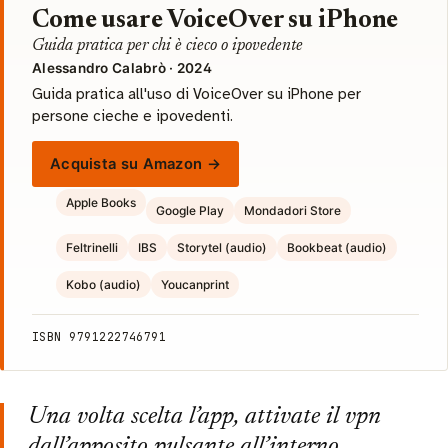
Come usare VoiceOver su iPhone
Guida pratica per chi è cieco o ipovedente
Alessandro Calabrò · 2024
Guida pratica all'uso di VoiceOver su iPhone per
persone cieche e ipovedenti.
Acquista su Amazon →
Apple Books
Google Play
Mondadori Store
Feltrinelli
IBS
Storytel (audio)
Bookbeat (audio)
Kobo (audio)
Youcanprint
ISBN 9791222746791
Una volta scelta l’app, attivate il vpn
dall’apposito pulsante all’interno